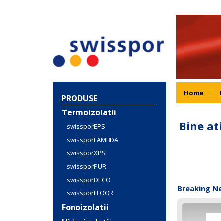
Home
PRODUSE
Termoizolatii
Bine at
swissporEPS
swissporLAMBDA
swissporXPS
swissporPUR
swissporDECO
Breaking N
swissporFLOOR
Fonoizolatii