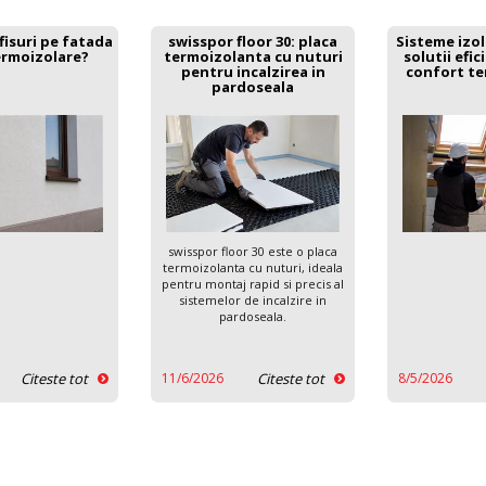
fisuri pe fatada
swisspor floor 30: placa
Sisteme izol
ermoizolare?
termoizolanta cu nuturi
solutii efi
pentru incalzirea in
confort ter
pardoseala
swisspor floor 30 este o placa
termoizolanta cu nuturi, ideala
pentru montaj rapid si precis al
sistemelor de incalzire in
pardoseala.
Citeste tot
11/6/2026
Citeste tot
8/5/2026