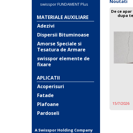
Noutati
swisspor FUNDAMENT Plus
De ce apar 
dupa t
MATERIALE AUXILIARE
Adezivi
Dispersii Bituminoase
Amorse Speciale si
Tesatura de Armare
swisspor elemente de
fixare
APLICATII
Acoperisuri
Fatade
Plafoane
15/7/2026
Pardoseli
A Swisspor Holding Company