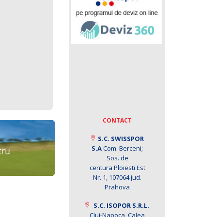
CONTACT
S.C. SWISSPOR
S.A
Com. Berceni;
Sos. de
centura Ploiesti Est
Nr. 1, 107064 jud.
Prahova
S.C. ISOPOR S.R.L.
Cluj-Napoca, Calea