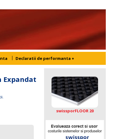
inta
Declaratii de performanta
+
en Expandat
i.
swissporFLOOR 20