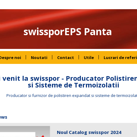
swissporEPS Panta
Despre noi
Noutati
Contact
Utile
Lucrari de refer
i venit la swisspor - Producator Polistir
si Sisteme de Termoizolatii
Producator si furnizor de polistiren expandat si sisteme de termoizolati
ews
Noul Catalog swisspor 2024