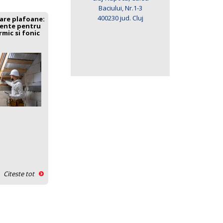
Baciului, Nr.1-3
400230 jud. Cluj
are plafoane:
ciente pentru
mic si fonic
Citeste tot