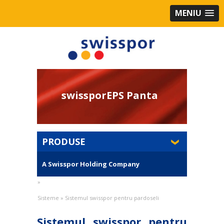
MENIU
swissporEPS Panta
PRODUSE
A Swisspor Holding Company
»
Sisteme
»
Sistemul swisspor pentru pardoseli
Sistemul swisspor pentru