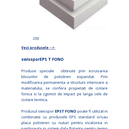
200
Vezi produsele -->
swissporEPS T FONO
Produse speciale obtinute prin ecruisarea
blocurilor de polistiren expandat. Prin
modificarea permanenta a structurii interioare a
materialului, se confera propietati de izolare
fonica si la zgomot de impact pe langa cele de
izolare termica.
Produsul swisspor
EPST FONO
poate fi utilizat in
combinatie cu produsele EPS standard si/sau
placa polistiren cu nuturi pentru incalzirea in
pardoseala in sistem dala flotanta pentru termo