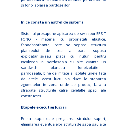
si fono izolarea pardoselilor.
In ce consta un astfel de sistem?
Sistemul presupune aplicarea de swisspor EPS T
FONO - material cu proprietati elastice,
fonoabsorbante, care sa separe structura
planseului de cea a partii supusa
exploatarii,si/sau placa cu nuturi pentru
incalzirea in pardoseala cu alte cuvinte un
sandwich – planseu - fonoizolatie –
pardoseala, bine delimitate si izolate unele fata
de altele. Acest lucru va duce la stoparea
zgomotelor in zona unde se produc, fara a
strabate structurile catre celelalte spatii ale
constructiei.
Etapele executiei lucrarii
Prima etapa este pregatirea stratului suport,
eliminarea eventualelor straturi de sapa sau alte