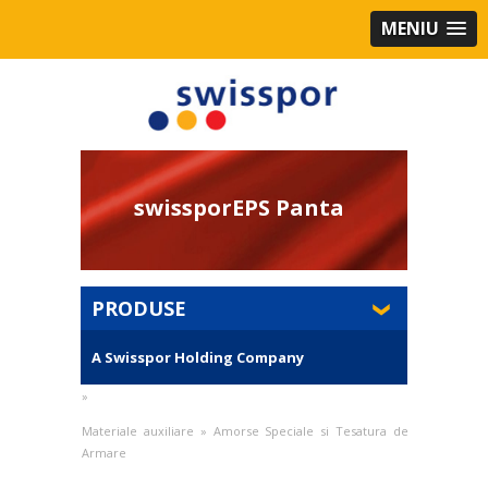
MENIU
swissporEPS Panta
PRODUSE
A Swisspor Holding Company
»
Materiale auxiliare
»
Amorse Speciale si Tesatura de
Armare