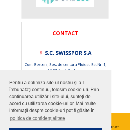
CONTACT
S.C. SWISSPOR S.A
Com. Berceni; Sos. de centura Ploiesti Est Nr. 1,
107064 jud. Prahova
S.C. ISOPOR S.R.L.
Pentru a optimiza site-ul nostru şi a-l
îmbunătăţi continuu, folosim cookie-uri. Prin
Cluj-Napoca, Calea Baciului, Nr.1-3 400230 jud. Cluj
continuarea utilizării site-ului, sunteţi de
acord cu utilizarea cookie-urilor. Mai multe
informaţii despre cookie-uri pot fi găsite în
politica de confidenţialitate
Copyright © 2015 Swisspor Romania |
Amorse speciale pentru pregatirea optima a suprafetelor in constructii