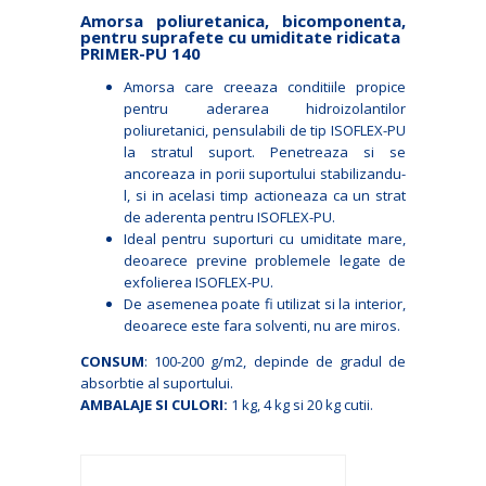
Amorsa poliuretanica, bicomponenta,
pentru suprafete cu umiditate ridicata
PRIMER-PU 140
Amorsa care creeaza conditiile propice
pentru aderarea hidroizolantilor
poliuretanici, pensulabili de tip ISOFLEX-PU
la stratul suport. Penetreaza si se
ancoreaza in porii suportului stabilizandu-
l, si in acelasi timp actioneaza ca un strat
de aderenta pentru ISOFLEX-PU.
Ideal pentru suporturi cu umiditate mare,
deoarece previne problemele legate de
exfolierea ISOFLEX-PU.
De asemenea poate fi utilizat si la interior,
deoarece este fara solventi, nu are miros.
CONSUM
: 100-200 g/m2, depinde de gradul de
absorbtie al suportului.
AMBALAJE SI CULORI:
1 kg, 4 kg si 20 kg cutii.