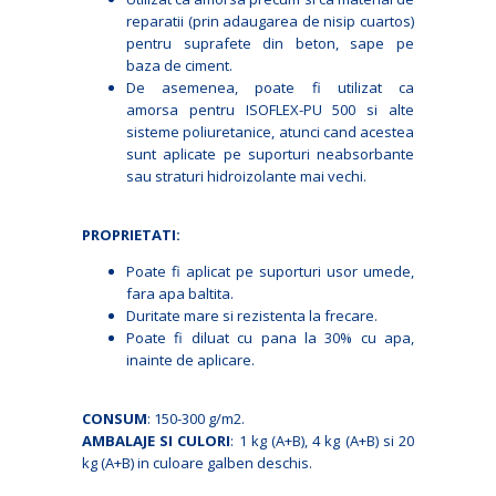
reparatii (prin adaugarea de nisip cuartos)
pentru suprafete din beton, sape pe
baza de ciment.
De asemenea, poate fi utilizat ca
amorsa pentru ISOFLEX-PU 500 si alte
sisteme poliuretanice, atunci cand acestea
sunt aplicate pe suporturi neabsorbante
sau straturi hidroizolante mai vechi.
PROPRIETATI:
Poate fi aplicat pe suporturi usor umede,
fara apa baltita.
Duritate mare si rezistenta la frecare.
Poate fi diluat cu pana la 30% cu apa,
inainte de aplicare.
CONSUM
: 150-300 g/m2.
AMBALAJE SI CULORI
: 1 kg (Α+Β), 4 kg (Α+Β) si 20
kg (A+B) in culoare galben deschis.