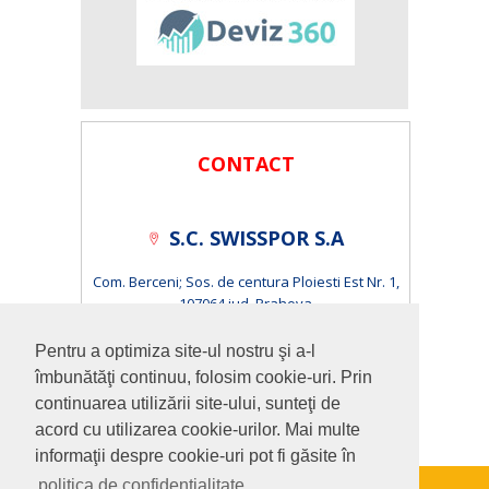
CONTACT
S.C. SWISSPOR S.A
Com. Berceni; Sos. de centura Ploiesti Est Nr. 1,
107064 jud. Prahova
S.C. ISOPOR S.R.L.
Pentru a optimiza site-ul nostru şi a-l
îmbunătăţi continuu, folosim cookie-uri. Prin
Cluj-Napoca, Calea Baciului, Nr.1-3 400230 jud. Cluj
continuarea utilizării site-ului, sunteţi de
acord cu utilizarea cookie-urilor. Mai multe
informaţii despre cookie-uri pot fi găsite în
politica de confidenţialitate