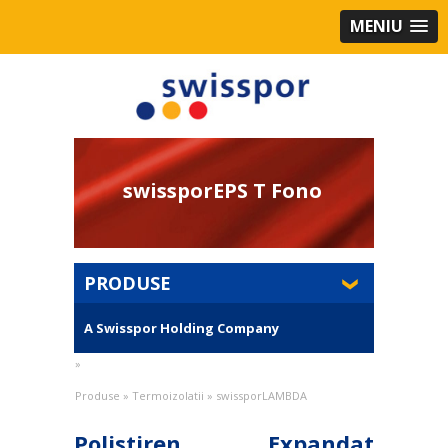
MENIU
swissporEPS T Fono
PRODUSE
A Swisspor Holding Company
»
Produse
»
Termoizolatii
»
swissporLAMBDA
Polistiren Expandat