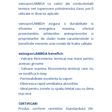
swissporLAMBDA cu valori ale conductivitatii
termice net superioare polistirenului clasic pot fi
utilizate in diverse aplicatii.
swissporLAMBDA asigura o durabilitate si
eficienta energetica maxima, oferind
proiectantilor, arhitectilor, antreprenorilor si
proprietarilor de cladiri toate caracteristicile si
beneficiile inerente unei izolatii de înalta calitate.
swissporLAMBDA beneficii:
- Valoare R(rezistenta termica) mai mare pentru
aceeasi grosime
- Valoare maxima R(rezistenta termica) care nu
se modifica în timp
- Permeabilitate excelenta la vapori
- Elibereaza rapid umiditatea absorbita
- Ideal pentru zonele cu spatiu limitat sau cu clima
mai rece
CERTIFICARI
Produs conform cerintelor Standardului EN-