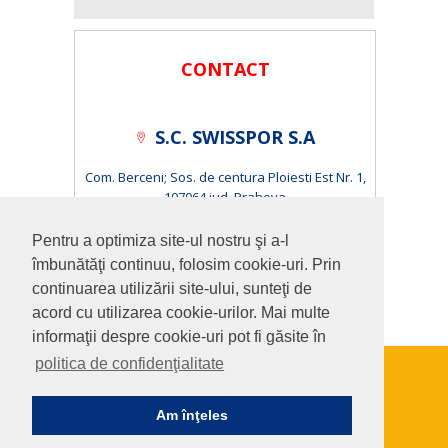
CONTACT
S.C. SWISSPOR S.A
Com. Berceni; Sos. de centura Ploiesti Est Nr. 1,
107064 jud. Prahova
S.C. ISOPOR S.R.L.
Pentru a optimiza site-ul nostru şi a-l
îmbunătăţi continuu, folosim cookie-uri. Prin
Cluj-Napoca, Calea Baciului, Nr.1-3 400230 jud. Cluj
continuarea utilizării site-ului, sunteţi de
acord cu utilizarea cookie-urilor. Mai multe
informaţii despre cookie-uri pot fi găsite în
politica de confidenţialitate
Copyright © 2015 Swisspor Romania |
Documente
Am înţeles
Webdesign by Softimpera