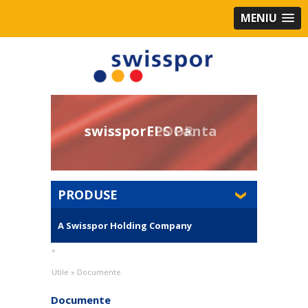
MENIU
swissporEPS Panta
PRODUSE
A Swisspor Holding Company
»
Utile
»
Documente
Documente