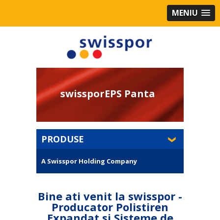
MENIU
swissporEPS Panta
PRODUSE
A Swisspor Holding Company
Bine ati venit la swisspor -
Producator Polistiren
Expandat si Sisteme de