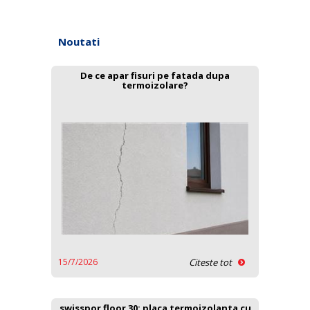
Noutati
De ce apar fisuri pe fatada dupa
termoizolare?
15/7/2026
Citeste tot
swisspor floor 30: placa termoizolanta cu