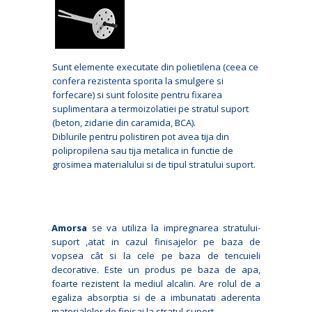
Sunt elemente executate din polietilena (ceea ce
confera rezistenta sporita la smulgere si
forfecare) si sunt folosite pentru fixarea
suplimentara a termoizolatiei pe stratul suport
(beton, zidarie din caramida, BCA).
Diblurile pentru polistiren pot avea tija din
polipropilena sau tija metalica in functie de
grosimea materialului si de tipul stratului suport.
Amorsa
se va utiliza la impregnarea stratului-
suport ,atat in cazul finisajelor pe baza de
vopsea cât si la cele pe baza de tencuieli
decorative. Este un produs pe baza de apa,
foarte rezistent la mediul alcalin. Are rolul de a
egaliza absorptia si de a imbunatati aderenta
materialelor de finisaj la stratul-suport.