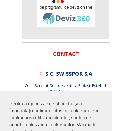
CONTACT
S.C. SWISSPOR S.A
Com. Berceni; Sos. de centura Ploiesti Est Nr. 1,
107064 jud. Prahova
S.C. ISOPOR S.R.L.
Pentru a optimiza site-ul nostru şi a-l
îmbunătăţi continuu, folosim cookie-uri. Prin
Cluj-Napoca, Calea Baciului, Nr.1-3 400230 jud. Cluj
continuarea utilizării site-ului, sunteţi de
acord cu utilizarea cookie-urilor. Mai multe