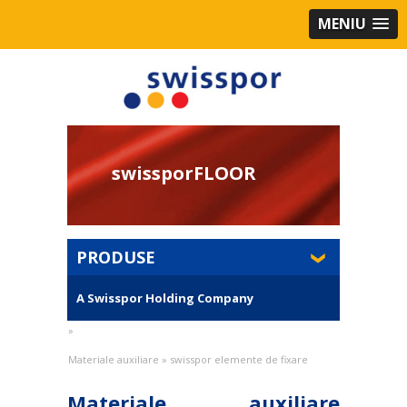
MENIU
swissporFLOOR
swissporEPS Panta
PRODUSE
A Swisspor Holding Company
»
Materiale auxiliare
»
swisspor elemente de fixare
Materiale auxiliare