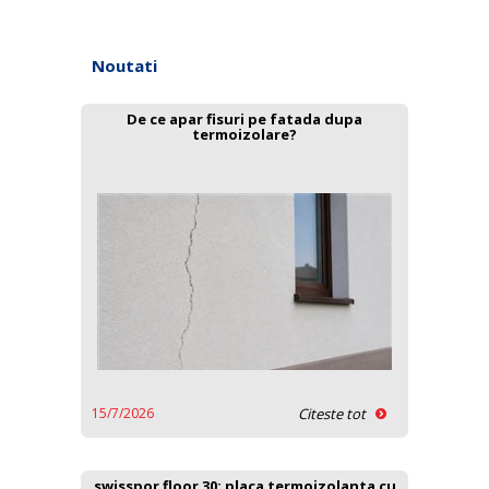
Noutati
De ce apar fisuri pe fatada dupa
termoizolare?
15/7/2026
Citeste tot
swisspor floor 30: placa termoizolanta cu