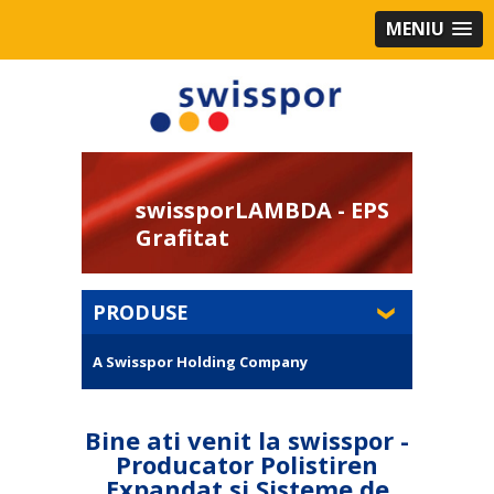
MENIU
swissporLAMBDA - EPS
Grafitat
PRODUSE
A Swisspor Holding Company
Bine ati venit la swisspor -
Producator Polistiren
Expandat si Sisteme de