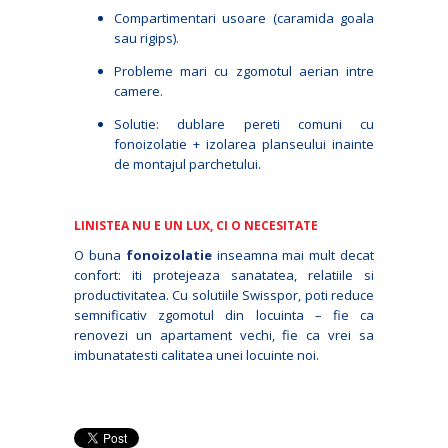
Compartimentari usoare (caramida goala
sau rigips).
Probleme mari cu zgomotul aerian intre
camere.
Solutie: dublare pereti comuni cu
fonoizolatie + izolarea planseului inainte
de montajul parchetului.
LINISTEA NU E UN LUX, CI O NECESITATE
O buna
fonoizolatie
inseamna mai mult decat
confort: iti protejeaza sanatatea, relatiile si
productivitatea. Cu solutiile Swisspor, poti reduce
semnificativ zgomotul din locuinta – fie ca
renovezi un apartament vechi, fie ca vrei sa
imbunatatesti calitatea unei locuinte noi.