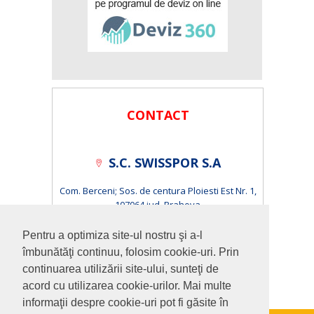
CONTACT
S.C. SWISSPOR S.A
Com. Berceni; Sos. de centura Ploiesti Est Nr. 1,
107064 jud. Prahova
S.C. ISOPOR S.R.L.
Pentru a optimiza site-ul nostru şi a-l
îmbunătăţi continuu, folosim cookie-uri. Prin
Cluj-Napoca, Calea Baciului, Nr.1-3 400230 jud. Cluj
continuarea utilizării site-ului, sunteţi de
acord cu utilizarea cookie-urilor. Mai multe
informaţii despre cookie-uri pot fi găsite în