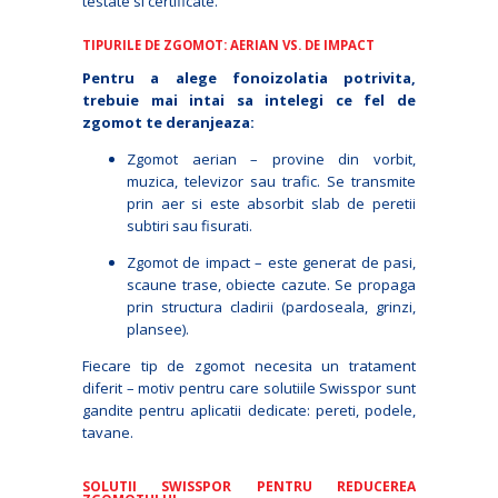
testate si certificate.
TIPURILE DE ZGOMOT: AERIAN VS. DE IMPACT
Pentru a alege fonoizolatia potrivita,
trebuie mai intai sa intelegi ce fel de
zgomot te deranjeaza:
Zgomot aerian – provine din vorbit,
muzica, televizor sau trafic. Se transmite
prin aer si este absorbit slab de peretii
subtiri sau fisurati.
Zgomot de impact – este generat de pasi,
scaune trase, obiecte cazute. Se propaga
prin structura cladirii (pardoseala, grinzi,
plansee).
Fiecare tip de zgomot necesita un tratament
diferit – motiv pentru care solutiile Swisspor sunt
gandite pentru aplicatii dedicate: pereti, podele,
tavane.
SOLUTII SWISSPOR PENTRU REDUCEREA