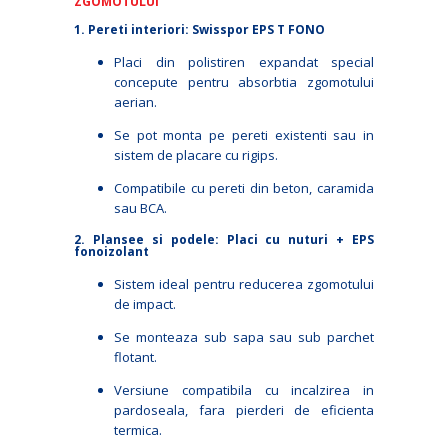
ZGOMOTULUI
1. Pereti interiori: Swisspor EPS T FONO
Placi din polistiren expandat special
concepute pentru absorbtia zgomotului
aerian.
Se pot monta pe pereti existenti sau in
sistem de placare cu rigips.
Compatibile cu pereti din beton, caramida
sau BCA.
2. Plansee si podele: Placi cu nuturi + EPS
fonoizolant
Sistem ideal pentru reducerea zgomotului
de impact.
Se monteaza sub sapa sau sub parchet
flotant.
Versiune compatibila cu incalzirea in
pardoseala, fara pierderi de eficienta
termica.