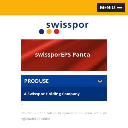
MENIU
swissporEPS Panta
PRODUSE
A Swisspor Holding Company
»
Noutati
»
Fonoizolatia in apartamente: cum scapi de
zgomotul vecinilor