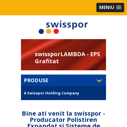
MENIU
swissporLAMBDA - EPS
Grafitat
PRODUSE
A Swisspor Holding Company
Bine ati venit la swisspor -
Producator Polistiren
Expandat si Sisteme de