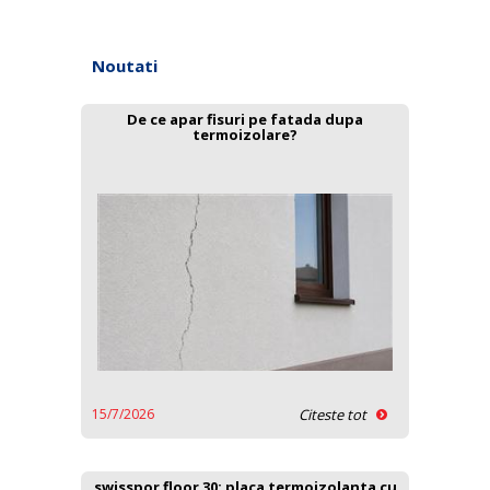
Noutati
De ce apar fisuri pe fatada dupa
termoizolare?
15/7/2026
Citeste tot
swisspor floor 30: placa termoizolanta cu