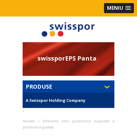
MENIU
swissporEPS Panta
PRODUSE
A Swisspor Holding Company
»
Noutati
»
Diferenta intre polistirenul expandat si
polistirenul grafitat