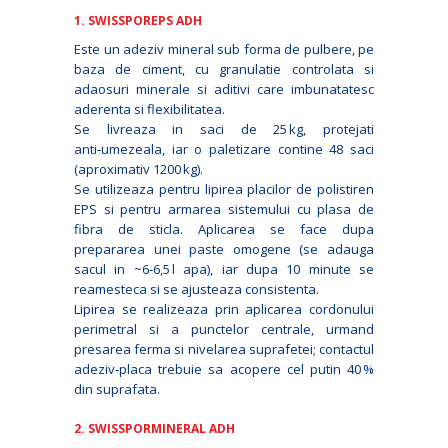
1. SWISSPOREPS ADH
Este un adeziv mineral sub forma de pulbere, pe
baza de ciment, cu granulatie controlata si
adaosuri minerale si aditivi care imbunatatesc
aderenta si flexibilitatea.
Se livreaza in saci de 25 kg, protejati
anti‑umezeala, iar o paletizare contine 48 saci
(aproximativ 1200 kg).
Se utilizeaza pentru lipirea placilor de polistiren
EPS si pentru armarea sistemului cu plasa de
fibra de sticla. Aplicarea se face dupa
prepararea unei paste omogene (se adauga
sacul in ~6‑6,5 l apa), iar dupa 10 minute se
reamesteca si se ajusteaza consistenta.
Lipirea se realizeaza prin aplicarea cordonului
perimetral si a punctelor centrale, urmand
presarea ferma si nivelarea suprafetei; contactul
adeziv‑placa trebuie sa acopere cel putin 40 %
din suprafata.
2. SWISSPORMINERAL ADH