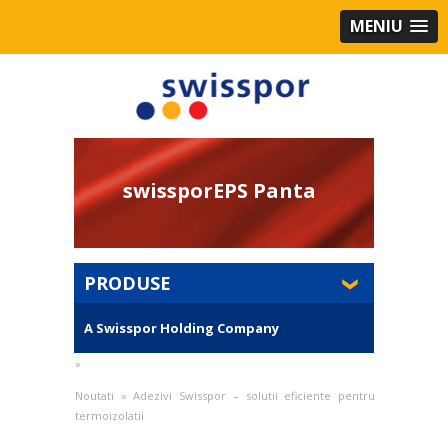
MENIU
swissporEPS Panta
PRODUSE
A Swisspor Holding Company
»
Noutati
»
Adezivi Swisspor – solutii eficiente pentru
termoizolatii