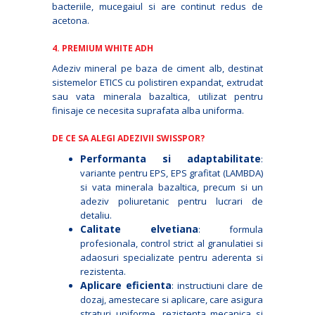
bacteriile, mucegaiul si are continut redus de
acetona.
4. PREMIUM WHITE ADH
Adeziv mineral pe baza de ciment alb, destinat
sistemelor ETICS cu polistiren expandat, extrudat
sau vata minerala bazaltica, utilizat pentru
finisaje ce necesita suprafata alba uniforma.
DE CE SA ALEGI ADEZIVII SWISSPOR?
Performanta si adaptabilitate
:
variante pentru EPS, EPS grafitat (LAMBDA)
si vata minerala bazaltica, precum si un
adeziv poliuretanic pentru lucrari de
detaliu.
Calitate elvetiana
: formula
profesionala, control strict al granulatiei si
adaosuri specializate pentru aderenta si
rezistenta.
Aplicare eficienta
: instructiuni clare de
dozaj, amestecare si aplicare, care asigura
straturi uniforme, rezistenta mecanica si