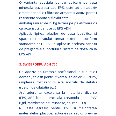
O varianta speciala pentru aplicare pe vata
minerala bazaltica sau EPS, este tot un adeziv
ciment‑based, cu fibre de armare si aditivi pentru
rezistenta sporita si flexibilitate.
Ambalaj similar de 25 kg, livrare pe paletizoare cu
caracteristici identice cu EPS ADH.
Aplicatii: lipirea placilor de vata bazaltica si
spacluirea stratului armat exterior, conform
standardelor ETICS. Se aplica in aceleasi conditii
de pregatire a suportului si sistem de dozaj ca la
EPS ADH.
3. SWISSPORPU ADH 750
Un adeziv poliuretanic profesional in tuburi cu
aerosol, folosit pentru fixarea izolarilor EPS/XPS,
umplerea rosturilor si alte aplicatii de detaliu
(rosturi de dilatatie etc.) .
Are aderenta excelenta la materiale diverse
(EPS, XPS, beton, tencuiala, caramida, lemn, PVC
rigid, membrane bituminoase, spume PUR) .
Nu este agresiv pentru PVC si majoritatea
materialelor plastice, actioneaza rapid, previne